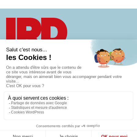
À PROPOS
CONTACT
Groupe IRD
VISION
AGENDA
40 rue Eugène
MÉTIERS
POLITIQUE DE
Jacquet
CONFIDENTIALITÉ
RECRUTEMENT
59700 Marcq-en-
MENTIONS
ACTUALITÉS
Barœul
LÉGALES
PAROLES
03 59 30 20 04
GESTION
D'ENTREPRENEURS
DES
contact@groupeird.fr
COOKIES