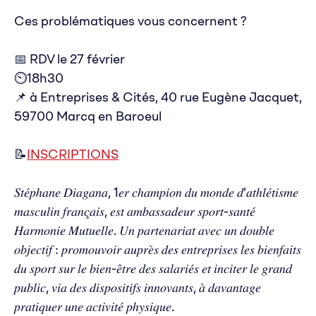
Ces problématiques vous concernent ?
📅 RDV le 27 février
⏲18h30
📌 à Entreprises & Cités, 40 rue Eugène Jacquet,
59700 Marcq en Baroeul
📝
INSCRIPTIONS
𝑆𝑡𝑒́𝑝ℎ𝑎𝑛𝑒 𝐷𝑖𝑎𝑔𝑎𝑛𝑎, 1𝑒𝑟 𝑐ℎ𝑎𝑚𝑝𝑖𝑜𝑛 𝑑𝑢 𝑚𝑜𝑛𝑑𝑒 𝑑’𝑎𝑡ℎ𝑙𝑒́𝑡𝑖𝑠𝑚𝑒
𝑚𝑎𝑠𝑐𝑢𝑙𝑖𝑛 𝑓𝑟𝑎𝑛𝑐̧𝑎𝑖𝑠, 𝑒𝑠𝑡 𝑎𝑚𝑏𝑎𝑠𝑠𝑎𝑑𝑒𝑢𝑟 𝑠𝑝𝑜𝑟𝑡-𝑠𝑎𝑛𝑡𝑒́
𝐻𝑎𝑟𝑚𝑜𝑛𝑖𝑒 𝑀𝑢𝑡𝑢𝑒𝑙𝑙𝑒. 𝑈𝑛 𝑝𝑎𝑟𝑡𝑒𝑛𝑎𝑟𝑖𝑎𝑡 𝑎𝑣𝑒𝑐 𝑢𝑛 𝑑𝑜𝑢𝑏𝑙𝑒
𝑜𝑏𝑗𝑒𝑐𝑡𝑖𝑓 : 𝑝𝑟𝑜𝑚𝑜𝑢𝑣𝑜𝑖𝑟 𝑎𝑢𝑝𝑟𝑒̀𝑠 𝑑𝑒𝑠 𝑒𝑛𝑡𝑟𝑒𝑝𝑟𝑖𝑠𝑒𝑠 𝑙𝑒𝑠 𝑏𝑖𝑒𝑛𝑓𝑎𝑖𝑡𝑠
𝑑𝑢 𝑠𝑝𝑜𝑟𝑡 𝑠𝑢𝑟 𝑙𝑒 𝑏𝑖𝑒𝑛-𝑒̂𝑡𝑟𝑒 𝑑𝑒𝑠 𝑠𝑎𝑙𝑎𝑟𝑖𝑒́𝑠 𝑒𝑡 𝑖𝑛𝑐𝑖𝑡𝑒𝑟 𝑙𝑒 𝑔𝑟𝑎𝑛𝑑
𝑝𝑢𝑏𝑙𝑖𝑐, 𝑣𝑖𝑎 𝑑𝑒𝑠 𝑑𝑖𝑠𝑝𝑜𝑠𝑖𝑡𝑖𝑓𝑠 𝑖𝑛𝑛𝑜𝑣𝑎𝑛𝑡𝑠, 𝑎̀ 𝑑𝑎𝑣𝑎𝑛𝑡𝑎𝑔𝑒
𝑝𝑟𝑎𝑡𝑖𝑞𝑢𝑒𝑟 𝑢𝑛𝑒 𝑎𝑐𝑡𝑖𝑣𝑖𝑡𝑒́ 𝑝ℎ𝑦𝑠𝑖𝑞𝑢𝑒.