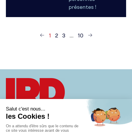
présentes !
1
2
3
…
10
À PROPOS
CONTACT
Groupe IRD
VISION
AGENDA
40 rue Eugène
MÉTIERS
POLITIQUE DE