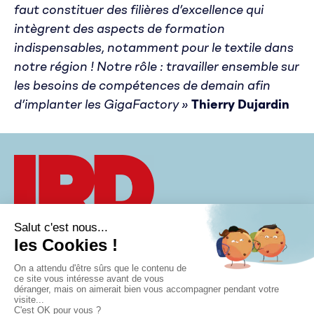
faut constituer des filières d’excellence qui
intègrent des aspects de formation
indispensables, notamment pour le textile dans
notre région ! Notre rôle : travailler ensemble sur
les besoins de compétences de demain afin
d’implanter les GigaFactory »
Thierry Dujardin
À PROPOS
CONTACT
Groupe IRD
VISION
AGENDA
40 rue Eugène
MÉTIERS
POLITIQUE DE
Jacquet
CONFIDENTIALITÉ
RECRUTEMENT
59700 Marcq-en-
MENTIONS