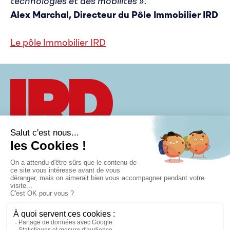
technologies et des mobilités ».
Alex Marchal, Directeur du Pôle Immobilier IRD
Le pôle Immobilier IRD
À PROPOS
CONTACT
Groupe IRD
VISION
AGENDA
40 rue Eugène
MÉTIERS
POLITIQUE DE
Jacquet
CONFIDENTIALITÉ
RECRUTEMENT
59700 Marcq-en-
MENTIONS
ACTUALITÉS
Barœul
LÉGALES
PAROLES
03 59 30 20 04
GESTION
D'ENTREPRENEURS