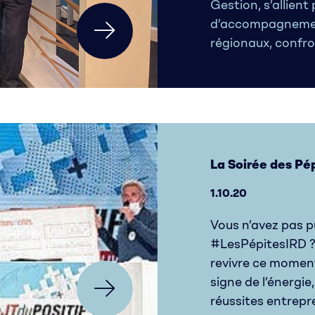
Gestion, s’allient
d’accompagnemen
régionaux, confro
La Soirée des Pé
1.10.20
Vous n’avez pas p
#LesPépitesIRD ?
revivre ce momen
signe de l’énergie
réussites entrepre