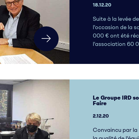
18.12.20
Suite à la levée de
l'occasion de la s
000 € ont été réc
l’association 60
Le Groupe IRD sou
Faire
2.12.20
Convaincu par la 
la qualité de l’éq